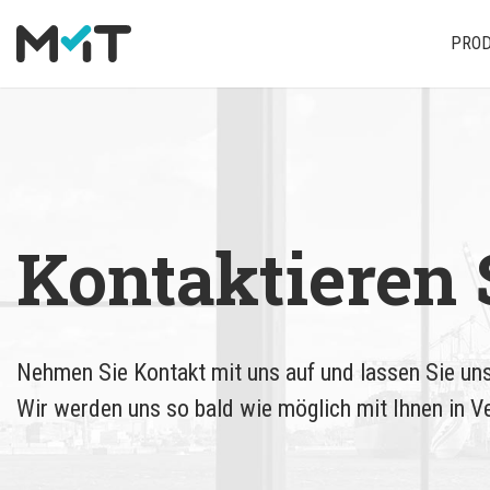
PRO
Über uns
Deutsch
Media Operations Plattform
Newsletter
Karriere
English
Marketing Measurement
Downloads
Marketing Mix Modelling
Presse
Kontaktieren 
Media Inventory Plattform
Media Inhousing
Nehmen Sie Kontakt mit uns auf und lassen Sie uns
TV-Attribution
Wir werden uns so bald wie möglich mit Ihnen in V