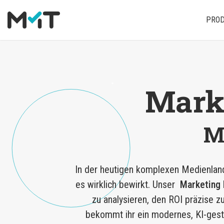
PRO
Über uns
Deutsch
Media Operations Plattform
Newsletter
Karriere
English
Marketing Measurement
Downloads
Mark
Marketing Mix Modelling
Presse
M
Media Inventory Plattform
Media Inhousing
In der heutigen komplexen Medienlands
TV-Attribution
es wirklich bewirkt. Unser
Marketing
zu analysieren, den ROI präzise 
bekommt ihr ein modernes, KI-gest