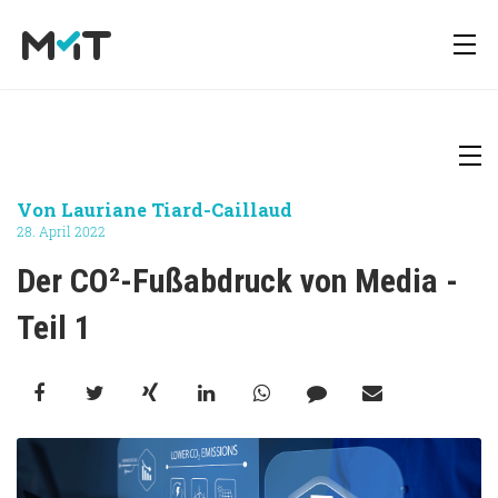
Über uns
Deutsch
Media Operations Plattform
Newsletter
Von
Lauriane Tiard-Caillaud
28. April 2022
Karriere
English
Marketing Measurement
Downloads
Der CO²-Fußabdruck von Media - 
Teil 1 
Marketing Mix Modelling
Presse
Media Inventory Plattform