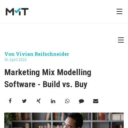
Über uns
Deutsch
Media Operations Plattform
Newsletter
Von
Vivian Reifschneider
18. April 2023
Karriere
English
Marketing Measurement
Downloads
Marketing Mix Modelling 
Software - Build vs. Buy
Marketing Mix Modelling
Presse
Media Inventory Plattform