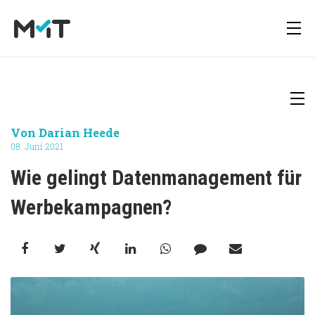
Über uns
Deutsch
Media Operations Plattform
Newsletter
Von
Darian Heede
08. Juni 2021
Karriere
English
Marketing Measurement
Downloads
Wie gelingt Datenmanagement für 
Werbekampagnen?
Marketing Mix Modelling
Presse
Media Inventory Plattform