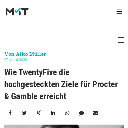
Über uns
Deutsch
Media Operations Plattform
Newsletter
Von
Aiko Müller
07. April 2020
Karriere
English
Marketing Measurement
Downloads
Wie TwentyFive die 
hochgesteckten Ziele für Procter 
Marketing Mix Modelling
Presse
& Gamble erreicht
Media Inventory Plattform