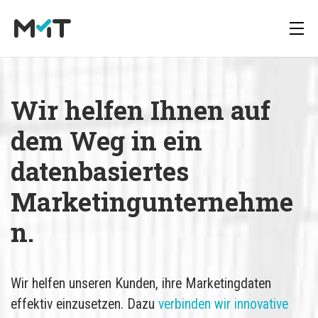
Wir helfen Ihnen auf 
Über uns
Deutsch
Media Operations Plattform
Blog
dem Weg in ein 
Karriere
English
Marketing Measurement
Newsletter
datenbasiertes 
Marketingunternehme
Marketing Mix Modelling
Downloads
n.
Media Inventory Plattform
Wir helfen unseren Kunden, ihre Marketingdaten
Media Inhousing
effektiv einzusetzen. Dazu
verbinden wir innovative