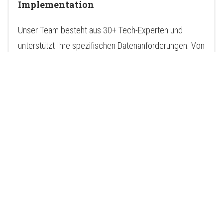
Implementation
Unser Team besteht aus 30+ Tech-Experten und
unterstützt Ihre spezifischen Datenanforderungen. Von
der Infrastrukturberatung bis zur individuellen
Softwareentwicklung - wir setzen unsere 20+ -jährige
Erfahrung für Sie ein.