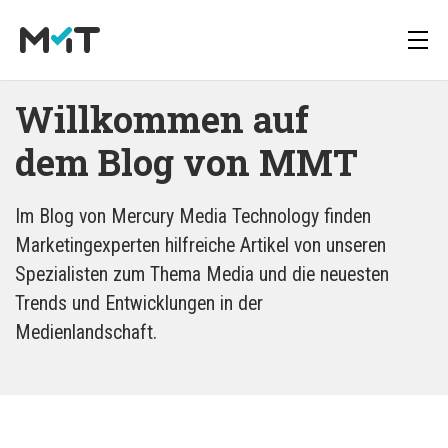
Willkommen auf 
dem Blog von MMT
Blog:
Über uns
Deutsch
Media Operations Plattform
Newsletter
Im Blog von Mercury Media Technology finden
Karriere
English
Marketing Measurement
Downloads
Marketingexperten hilfreiche Artikel von unseren
Spezialisten zum Thema Media und die neuesten
Blog:
Marketing Mix Modelling
Presse
Trends und Entwicklungen in der
Medienlandschaft.
Media Inventory Plattform
Media Inhousing